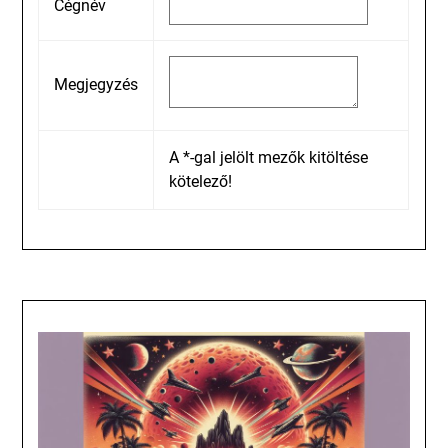
Cégnév
Megjegyzés
A *-gal jelölt mezők kitöltése
kötelező!