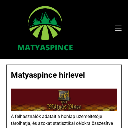
Skip
to
content
Matyaspince hirlevel
A felhasználók adatait a honlap üzemeltetője
tárolhatja, és azokat statisztikai célokra összesítve